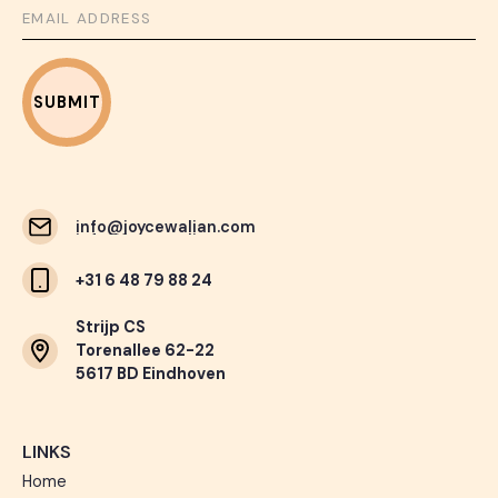
info@joycewalian.com
info@joycewalian.com
+31 6 48 79 88 24
Strijp CS
Torenallee 62-22
5617 BD Eindhoven
LINKS
Home