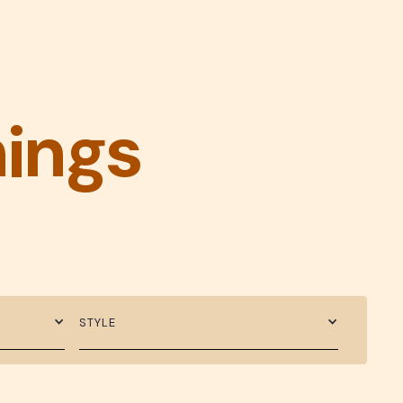
hings
STYLE