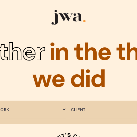
ther
in the t
we did
WORK
CLIENT