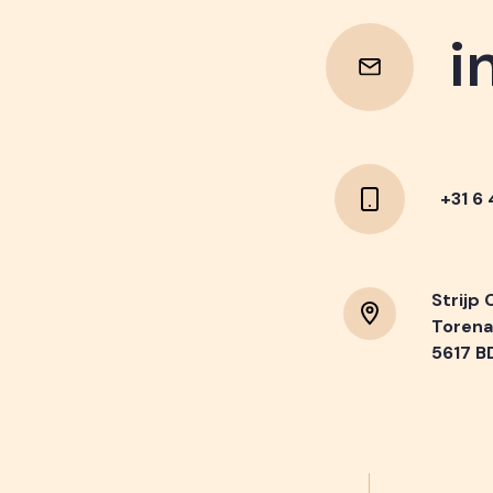
i
i
+31 6
Strijp 
Torena
5617 B