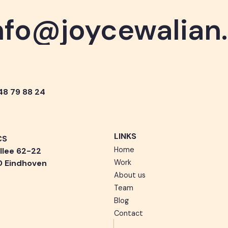
nfo@joycewalian
nfo@joycewalian
 48 79 88 24
LINKS
CS
Home
llee 62-22
D Eindhoven
Work
About us
Team
Blog
Contact