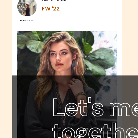
FW '22
DANIELLE
Let's m
togethe