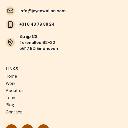
info@joycewalian.com
info@joycewalian.com
+31 6 48 79 88 24
Strijp CS
Torenallee 62-22
5617 BD Eindhoven
LINKS
Home
Work
About us
Team
Blog
Contact