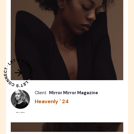
Beauty
Photos
6
Client
Mirror Mirror Magazine
Heavenly ' 24
ELLEN