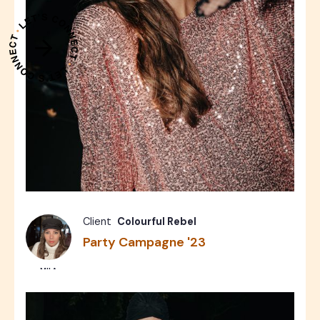
Fashion
Photos
Client
Colourful Rebel
Party Campagne '23
MILA