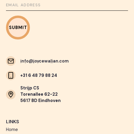
info@joycewalian.com
info@joycewalian.com
+31 6 48 79 88 24
Strijp CS
Torenallee 62-22
5617 BD Eindhoven
LINKS
Home