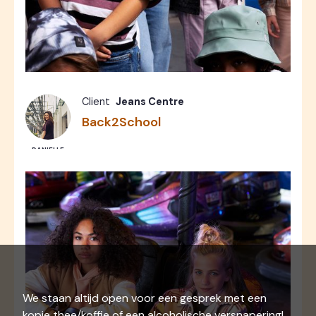
Commercial
Photos
9
Client
Jeans Centre
Back2School
DANIELLE
We staan altijd open voor een gesprek met een
kopje thee/koffie of een alcoholische versnapering!