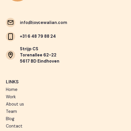
info@joycewalian.com
info@joycewalian.com
+31 6 48 79 88 24
Strijp CS
Torenallee 62-22
5617 BD Eindhoven
LINKS
Home
Work
About us
Team
Blog
Contact