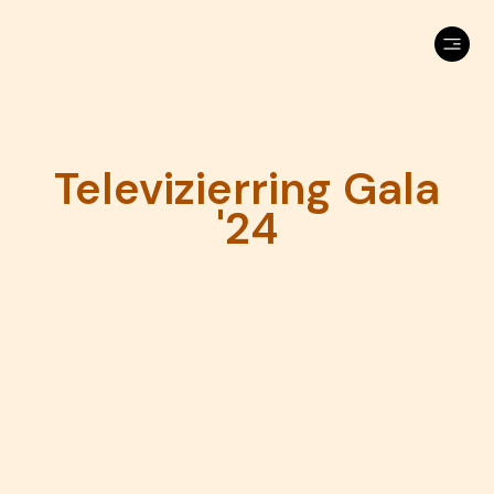
Televizierring Gala
'24
You want us to make you look
good as well?