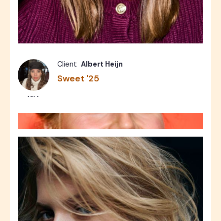
Commercial
Photos
6
Client
Albert Heijn
Sweet '25
MILA