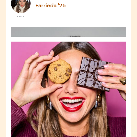
Farrieda '25
MILA