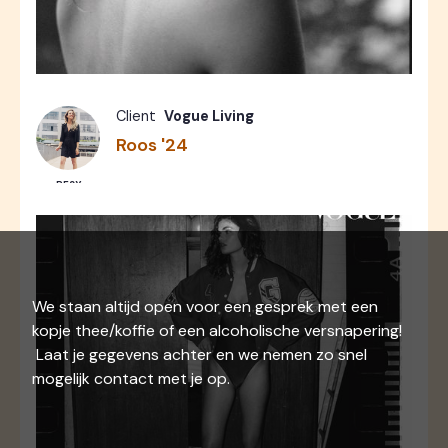
Fashion
Photos
7
Client
Vogue Living
Roos '24
RESY
We staan altijd open voor een gesprek met een
kopje thee/koffie of een alcoholische versnapering!
Laat je gegevens achter en we nemen zo snel
mogelijk contact met je op.