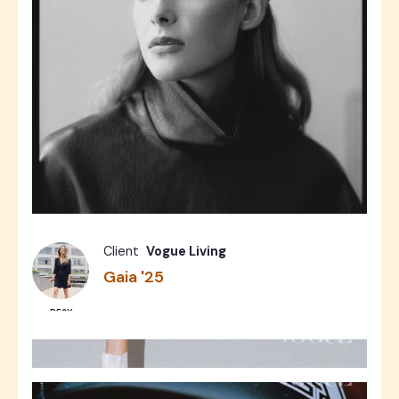
Fashion
Photos
10
Client
Vogue Living
Gaia '25
RESY