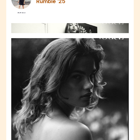
Rumble '25
RESY