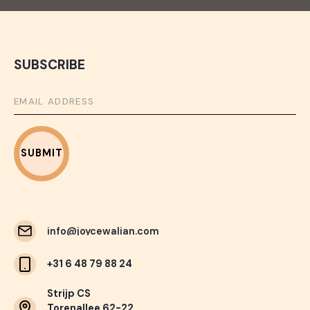
SUBSCRIBE
info@joycewalian.com
info@joycewalian.com
+31 6 48 79 88 24
Strijp CS
Torenallee 62-22