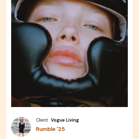
Fashion
Photos
10
Client
Vogue Living
Rumble '25