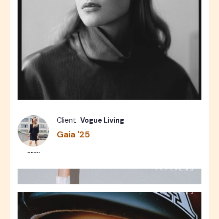
Fashion
Photos
10
Client
Vogue Living
Gaia '25
RESY